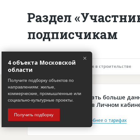
Раздел «Участни
подписчикам
×
4 объекта Московской
Описание объекта
Участие в строительстве
области
Получите подборку объектов по
направлениям: жилые,
коммерческие, промышленные или
Чтобы просматривать больше дан
социально-культурные проекты.
платная подписка в Личном кабин
Получить подборку
Войти
Подробнее о тарифах