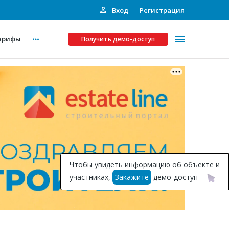
Вход
Регистрация
арифы
Получить демо-доступ
Платные услуги
ства
Рекламодателям
Call-центр
Инвестпроекты
ты
Чтобы увидеть информацию об объекте и
Подписка на Базу
участниках,
Закажите
демо-доступ
Пресс-релизы
Правила работы