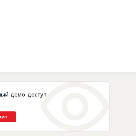
Контакты
ный демо-доступ
туп