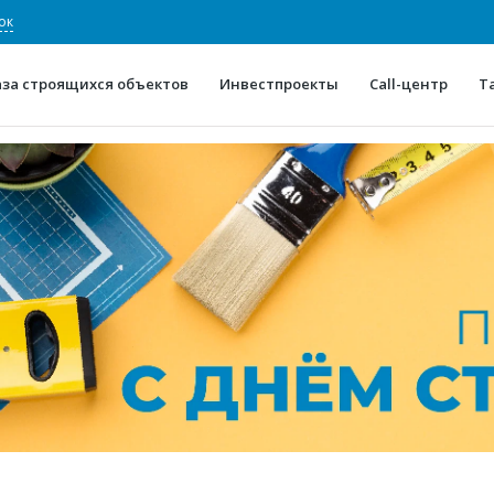
ок
аза строящихся объектов
Инвестпроекты
Call-центр
Т
О проекте
Конкурентные преимуще
Отзывы
Горячие объек
Глоссарий
Новости