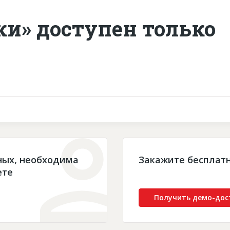
ки» доступен только
ных, необходима
Закажите бесплат
ете
Получить демо-дос