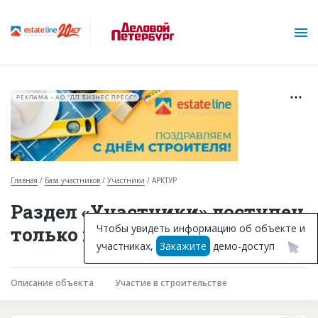
РЕКЛАМА • АО "ДП БИЗНЕС ПРЕСС"
Главная
База участников
Участники
АРКТУР
О проекте
Раздел «Участники» доступен
Горячие объекты
Чтобы увидеть информацию об объекте и
только подписчикам
участниках,
Закажите
демо-доступ
База строящихся объектов
Инвестпроекты
Описание объекта
Участие в строительстве
Глоссарий