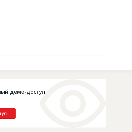
Контакты
ный демо-доступ
туп