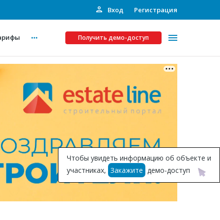
Вход
Регистрация
арифы
Получить демо-доступ
Платные услуги
ства
Рекламодателям
Call-центр
Инвестпроекты
ты
Чтобы увидеть информацию об объекте и
Подписка на Базу
участниках,
Закажите
демо-доступ
Пресс-релизы
Правила работы