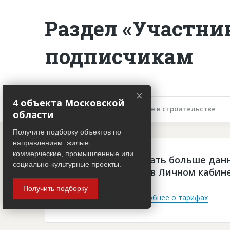
Раздел «Участни
подписчикам
×
4 объекта Московской
Описание объекта
Участие в строительстве
области
Получите подборку объектов по
направлениям: жилые,
коммерческие, промышленные или
Чтобы просматривать больше дан
социально-культурные проекты.
платная подписка в Личном кабин
Получить подборку
Войти
Подробнее о тарифах