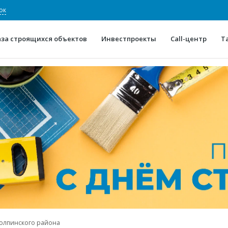
ок
аза строящихся объектов
Инвестпроекты
Call-центр
Т
О проекте
Конкурентные преимуще
Отзывы
Горячие объек
Глоссарий
Новости
олпинского района