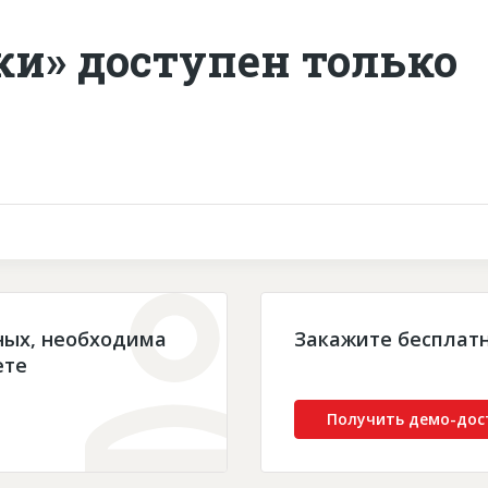
ки» доступен только
ных, необходима
Закажите бесплат
ете
Получить демо-дос