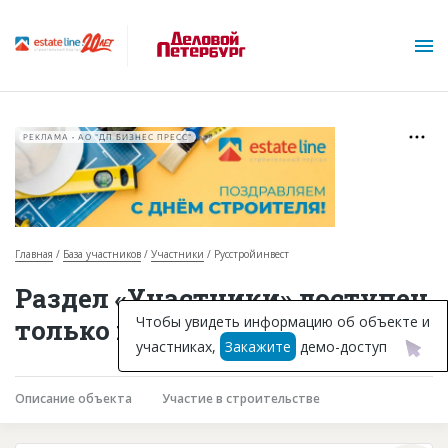
РЕКЛАМА • АО "ДП БИЗНЕС ПРЕСС"
Главная
База участников
Участники
Русстройинвест
О проекте
Раздел «Участники» доступен
Горячие объекты
Чтобы увидеть информацию об объекте и
только подписчикам
участниках,
Закажите
демо-доступ
База строящихся объектов
Инвестпроекты
Описание объекта
Участие в строительстве
Глоссарий