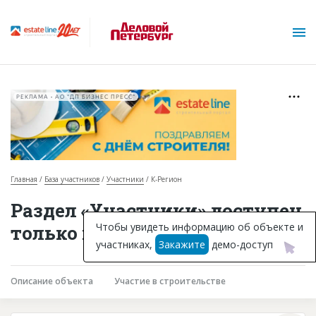
РЕКЛАМА • АО "ДП БИЗНЕС ПРЕСС"
Главная
База участников
Участники
К-Регион
О проекте
Раздел «Участники» доступен
Горячие объекты
Чтобы увидеть информацию об объекте и
только подписчикам
участниках,
Закажите
демо-доступ
База строящихся объектов
Инвестпроекты
Описание объекта
Участие в строительстве
Глоссарий