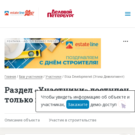
РЕКЛАМА • АО "ДП БИЗНЕС ПРЕСС"
Главная
База участников
Участники
Etica Developmenеt (Этика Девелопмент)
О проекте
Раздел «Участники» доступен
Горячие объекты
Чтобы увидеть информацию об объекте и
только подписчикам
участниках,
Закажите
демо-доступ
База строящихся объектов
Инвестпроекты
Описание объекта
Участие в строительстве
Глоссарий