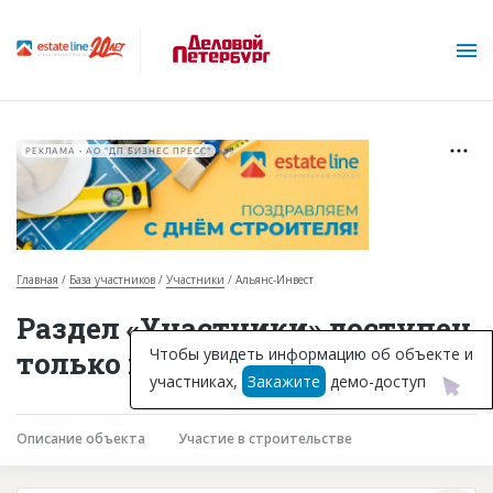
РЕКЛАМА • АО "ДП БИЗНЕС ПРЕСС"
Главная
База участников
Участники
Альянс-Инвест
О проекте
Раздел «Участники» доступен
Горячие объекты
Чтобы увидеть информацию об объекте и
только подписчикам
участниках,
Закажите
демо-доступ
База строящихся объектов
Инвестпроекты
Описание объекта
Участие в строительстве
Глоссарий