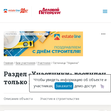
РЕКЛАМА • АО "ДП БИЗНЕС ПРЕСС"
Главная
База участников
Участники
Гостиница "Украина"
О проекте
Раздел «Участники» доступен
Горячие объекты
Чтобы увидеть информацию об объекте и
только подписчикам
участниках,
Закажите
демо-доступ
База строящихся объектов
Инвестпроекты
Описание объекта
Участие в строительстве
Глоссарий