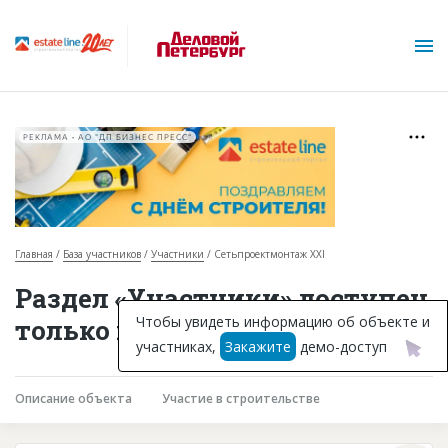
РЕКЛАМА • АО "ДП БИЗНЕС ПРЕСС"
Главная
База участников
Участники
Сетьпроектмонтаж XXI
О проекте
Раздел «Участники» доступен
Горячие объекты
Чтобы увидеть информацию об объекте и
только подписчикам
участниках,
Закажите
демо-доступ
База строящихся объектов
Инвестпроекты
Описание объекта
Участие в строительстве
Глоссарий