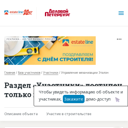
РЕКЛАМА • АО "ДП БИЗНЕС ПРЕСС"
Главная
База участников
Участники
Управление механизации Эталон
О проекте
Раздел «Участники» доступен
Горячие объекты
Чтобы увидеть информацию об объекте и
только подписчикам
участниках,
Закажите
демо-доступ
База строящихся объектов
Инвестпроекты
Описание объекта
Участие в строительстве
Глоссарий