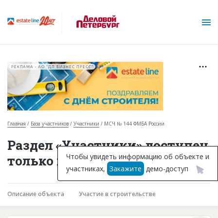
РЕКЛАМА • АО "ДП БИЗНЕС ПРЕСС"
Главная
База участников
Участники
МСЧ № 144 ФМБА России
О проекте
Раздел «Участники» доступен
Горячие объекты
Чтобы увидеть информацию об объекте и
только подписчикам
участниках,
Закажите
демо-доступ
База строящихся объектов
Инвестпроекты
Описание объекта
Участие в строительстве
Глоссарий