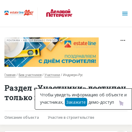
РЕКЛАМА • АО "ДП БИЗНЕС ПРЕСС"
Главная
База участников
Участники
Индукерн-Рус
О проекте
Раздел «Участники» доступен
Горячие объекты
Чтобы увидеть информацию об объекте и
только подписчикам
участниках,
Закажите
демо-доступ
База строящихся объектов
Инвестпроекты
Описание объекта
Участие в строительстве
Глоссарий