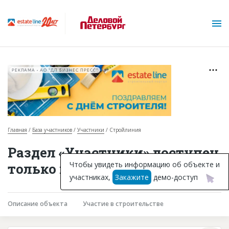
РЕКЛАМА • АО "ДП БИЗНЕС ПРЕСС"
Главная
База участников
Участники
Стройлиния
О проекте
Раздел «Участники» доступен
Горячие объекты
Чтобы увидеть информацию об объекте и
только подписчикам
участниках,
Закажите
демо-доступ
База строящихся объектов
Инвестпроекты
Описание объекта
Участие в строительстве
Глоссарий