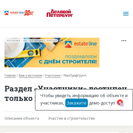
РЕКЛАМА • АО "ДП БИЗНЕС ПРЕСС"
Главная
База участников
Участники
РеалПрофГрупп
О проекте
Раздел «Участники» доступен
Горячие объекты
Чтобы увидеть информацию об объекте и
только подписчикам
участниках,
Закажите
демо-доступ
База строящихся объектов
Инвестпроекты
Описание объекта
Участие в строительстве
Глоссарий