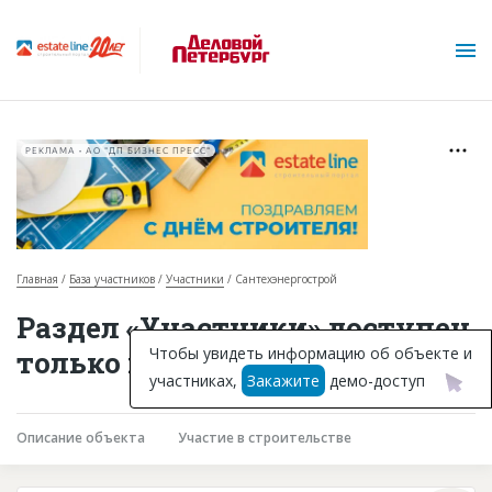
РЕКЛАМА • АО "ДП БИЗНЕС ПРЕСС"
Главная
База участников
Участники
Сантехэнергострой
О проекте
Раздел «Участники» доступен
Горячие объекты
Чтобы увидеть информацию об объекте и
только подписчикам
участниках,
Закажите
демо-доступ
База строящихся объектов
Инвестпроекты
Описание объекта
Участие в строительстве
Глоссарий