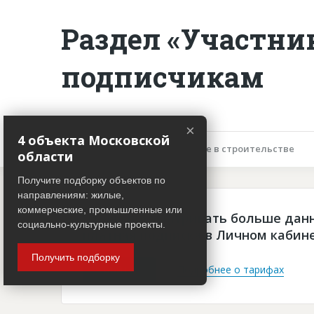
Раздел «Участни
подписчикам
×
4 объекта Московской
Описание объекта
Участие в строительстве
области
Получите подборку объектов по
направлениям: жилые,
коммерческие, промышленные или
Чтобы просматривать больше дан
социально-культурные проекты.
платная подписка в Личном кабин
Получить подборку
Войти
Подробнее о тарифах