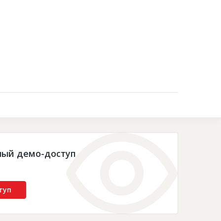
Контакты
ный демо-доступ
туп