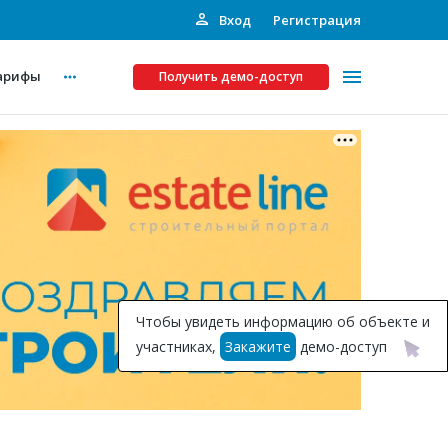
Вход
Регистрация
арифы
Получить демо-доступ
Платные услуги
ства
Рекламодателям
Call-центр
Инвестпроекты
ты
Чтобы увидеть информацию об объекте и
Подписка на Базу
участниках,
Закажите
демо-доступ
Пресс-релизы
Правила работы