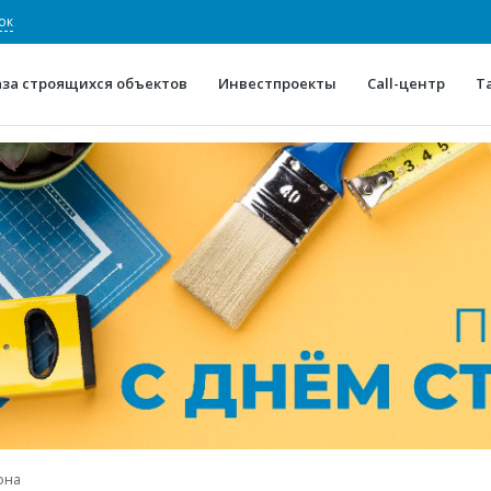
ок
аза строящихся объектов
Инвестпроекты
Call-центр
Т
О проекте
Конкурентные преимуще
Отзывы
Горячие объек
Глоссарий
Новости
она