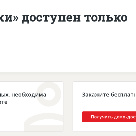
ки» доступен только
ных, необходима
Закажите бесплат
ете
Получить демо-дос