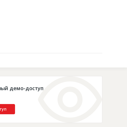
Контакты
ный демо-доступ
туп