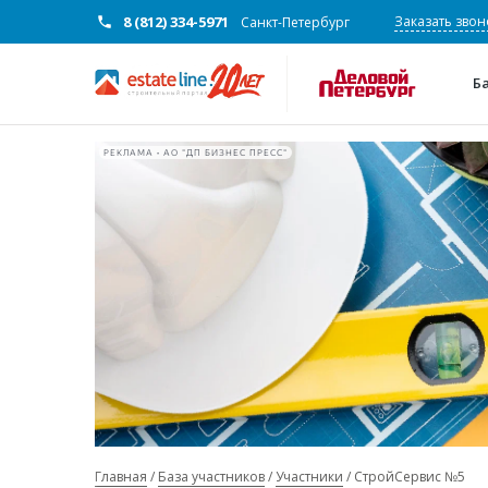
8 (812) 334-5971
Заказать звон
Санкт-Петербург
Б
РЕКЛАМА • АО "ДП БИЗНЕС ПРЕСС"
Главная
База участников
Участники
СтройСервис №5