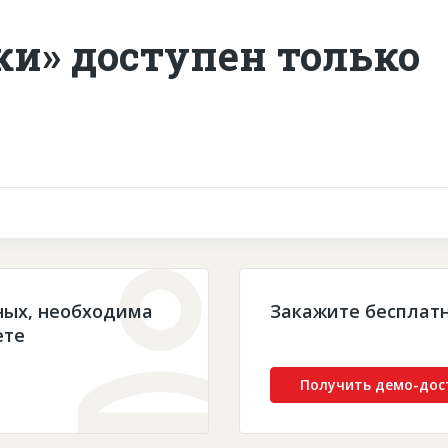
ки» доступен только
ных, необходима
Закажите бесплат
ете
Получить демо-дос