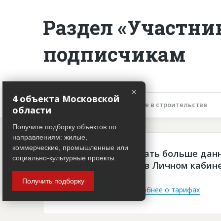
Раздел «Участни
подписчикам
×
4 объекта Московской
Описание объекта
Участие в строительстве
области
Получите подборку объектов по
направлениям: жилые,
коммерческие, промышленные или
Чтобы просматривать больше дан
социально-культурные проекты.
платная подписка в Личном кабин
Получить подборку
Войти
Подробнее о тарифах