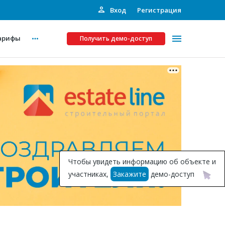
Вход
Регистрация
арифы
Получить демо-доступ
Платные услуги
ства
Рекламодателям
Call-центр
Инвестпроекты
ты
Чтобы увидеть информацию об объекте и
Подписка на Базу
участниках,
Закажите
демо-доступ
Пресс-релизы
Правила работы