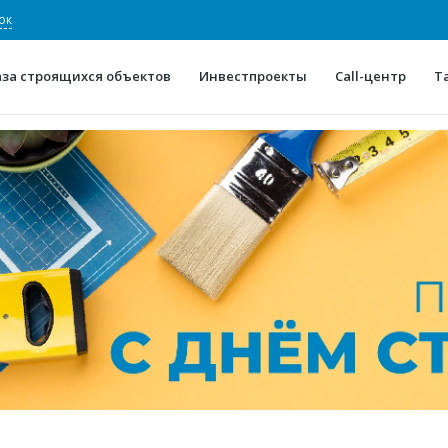
ок
аза строящихся объектов
Инвестпроекты
Call-центр
Т
О проекте
Конкурентные преимуще
Отзывы
Горячие объек
Глоссарий
Новости