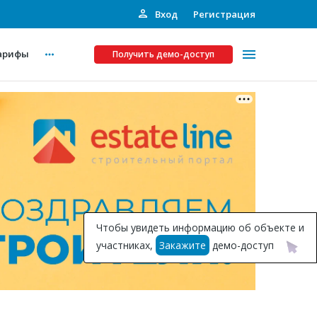
Вход
Регистрация
арифы
Получить демо-доступ
Платные услуги
ства
Рекламодателям
Call-центр
Инвестпроекты
ты
Чтобы увидеть информацию об объекте и
Подписка на Базу
участниках,
Закажите
демо-доступ
Пресс-релизы
Правила работы