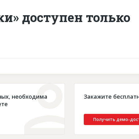
ки» доступен только
ных, необходима
Закажите бесплат
ете
Получить демо-дос