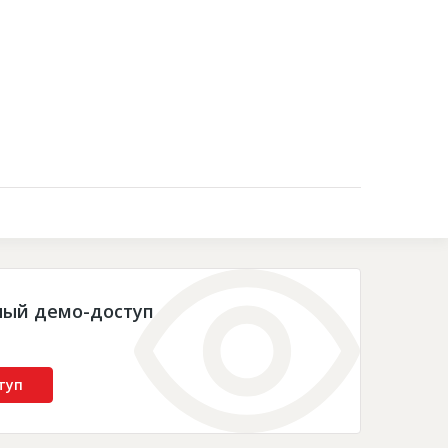
Контакты
ный демо-доступ
туп