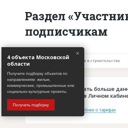
Раздел «Участни
подписчикам
×
4 объекта Московской
Описание объекта
Участие в строительстве
области
Получите подборку объектов по
направлениям: жилые,
коммерческие, промышленные или
Чтобы просматривать больше дан
социально-культурные проекты.
платная подписка в Личном кабин
Получить подборку
Войти
Подробнее о тарифах