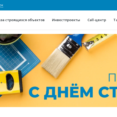
ок
аза строящихся объектов
Инвестпроекты
Call-центр
Т
О проекте
Конкурентные преимуще
Отзывы
Горячие объек
Глоссарий
Новости