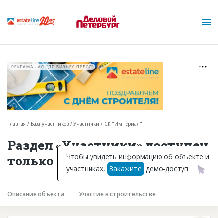
РЕКЛАМА • АО "ДП БИЗНЕС ПРЕСС"
Главная
База участников
Участники
СК "Империал"
О проекте
Раздел «Участники» доступен
Горячие объекты
Чтобы увидеть информацию об объекте и
только подписчикам
участниках,
Закажите
демо-доступ
База строящихся объектов
Инвестпроекты
Описание объекта
Участие в строительстве
Глоссарий