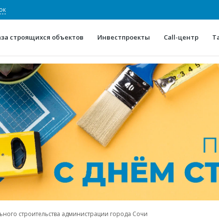
ок
аза строящихся объектов
Инвестпроекты
Call-центр
Т
О проекте
Конкурентные преимуще
Отзывы
Горячие объек
Глоссарий
Новости
ьного строительства администрации города Сочи