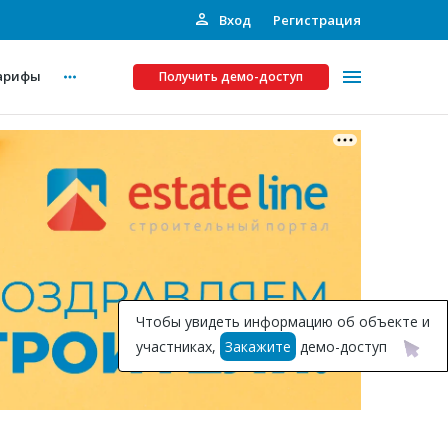
Вход
Регистрация
арифы
Получить демо-доступ
Платные услуги
ства
Рекламодателям
Call-центр
Инвестпроекты
ты
Чтобы увидеть информацию об объекте и
Подписка на Базу
участниках,
Закажите
демо-доступ
Пресс-релизы
Правила работы