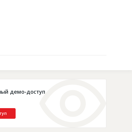
Контакты
ный демо-доступ
туп