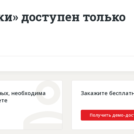
ки» доступен только
ных, необходима
Закажите бесплат
ете
Получить демо-дос