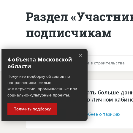
Раздел «Участни
подписчикам
×
4 объекта Московской
Описание объекта
Участие в строительстве
области
Получите подборку объектов по
направлениям: жилые,
коммерческие, промышленные или
Чтобы просматривать больше дан
социально-культурные проекты.
платная подписка в Личном кабин
Получить подборку
Войти
Подробнее о тарифах