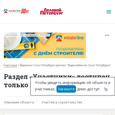
РЕКЛАМА • АО "ДП БИЗНЕС ПРЕСС"
в
Участники
Водоканал Санкт-Петербурга филиал "Водоснабжение Санкт-Петербурга"
О проекте
Раздел «Участники» доступен
Горячие объекты
Чтобы увидеть информацию об объекте и
только подписчикам
участниках,
Закажите
демо-доступ
База строящихся объектов
Инвестпроекты
Описание объекта
Участие в строительстве
Глоссарий