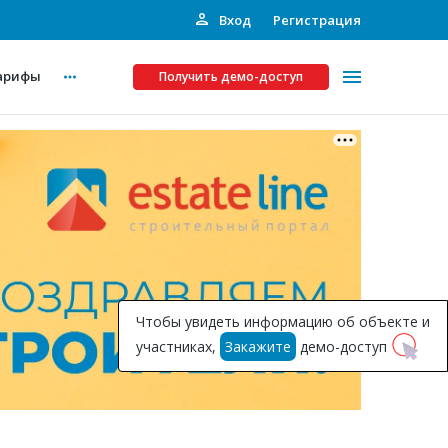
Вход
Регистрация
арифы
Получить демо-доступ
Платные услуги
ства
Рекламодателям
Call-центр
Инвестпроекты
ты
Чтобы увидеть информацию об объекте и
Подписка на Базу
участниках,
Закажите
демо-доступ
Пресс-релизы
Правила работы