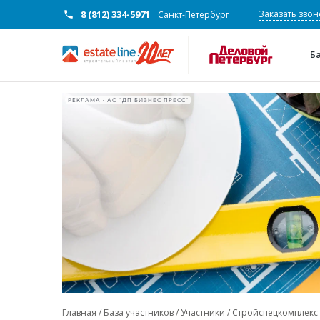
8 (812) 334-5971
Заказать звон
Санкт-Петербург
Б
РЕКЛАМА • АО "ДП БИЗНЕС ПРЕСС"
Главная
База участников
Участники
Стройспецкомплекс