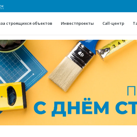
ок
аза строящихся объектов
Инвестпроекты
Call-центр
Т
О проекте
Конкурентные преимуще
Отзывы
Горячие объек
Глоссарий
Новости