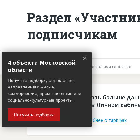
Раздел «Участни
подписчикам
×
4 объекта Московской
Описание объекта
Участие в строительстве
области
Получите подборку объектов по
направлениям: жилые,
коммерческие, промышленные или
Чтобы просматривать больше дан
социально-культурные проекты.
платная подписка в Личном кабин
Получить подборку
Войти
Подробнее о тарифах