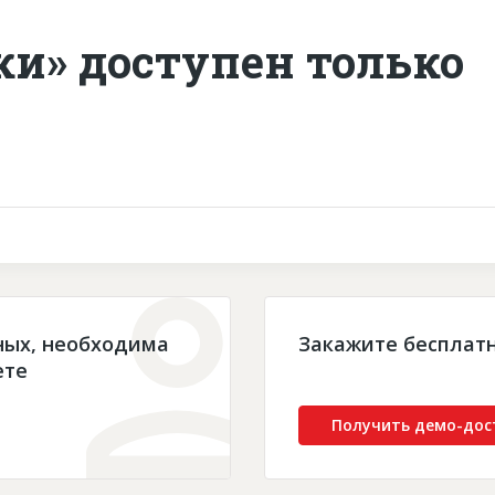
ки» доступен только
ных, необходима
Закажите бесплат
ете
Получить демо-дос