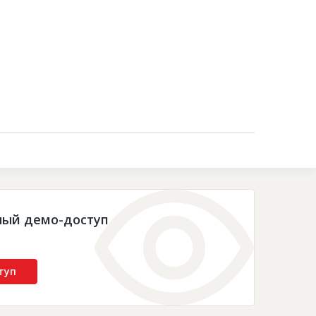
Контакты
ный демо-доступ
туп