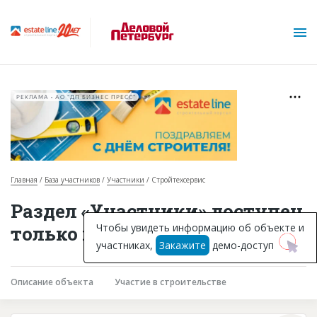
РЕКЛАМА • АО "ДП БИЗНЕС ПРЕСС"
Главная
База участников
Участники
Стройтехсервис
О проекте
Раздел «Участники» доступен
Горячие объекты
Чтобы увидеть информацию об объекте и
только подписчикам
участниках,
Закажите
демо-доступ
База строящихся объектов
Инвестпроекты
Описание объекта
Участие в строительстве
Глоссарий