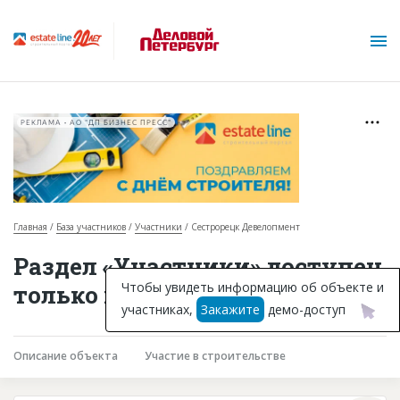
РЕКЛАМА • АО "ДП БИЗНЕС ПРЕСС"
Главная
База участников
Участники
Сестрорецк Девелопмент
О проекте
Раздел «Участники» доступен
Горячие объекты
Чтобы увидеть информацию об объекте и
только подписчикам
участниках,
Закажите
демо-доступ
База строящихся объектов
Инвестпроекты
Описание объекта
Участие в строительстве
Глоссарий