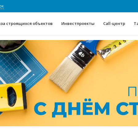
ок
аза строящихся объектов
Инвестпроекты
Call-центр
Т
О проекте
Конкурентные преимуще
Отзывы
Горячие объек
Глоссарий
Новости