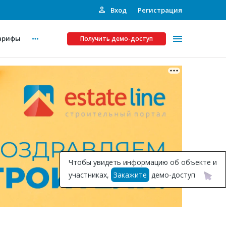
Вход
Регистрация
арифы
Получить демо-доступ
Платные услуги
ства
Рекламодателям
Call-центр
Инвестпроекты
ты
Чтобы увидеть информацию об объекте и
Подписка на Базу
участниках,
Закажите
демо-доступ
Пресс-релизы
Правила работы