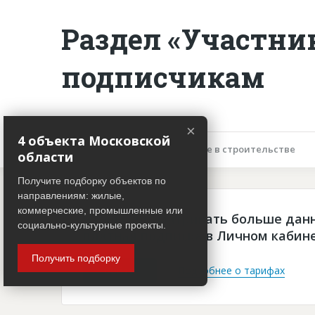
Раздел «Участни
подписчикам
×
4 объекта Московской
Описание объекта
Участие в строительстве
области
Получите подборку объектов по
направлениям: жилые,
коммерческие, промышленные или
Чтобы просматривать больше дан
социально-культурные проекты.
платная подписка в Личном кабин
Получить подборку
Войти
Подробнее о тарифах