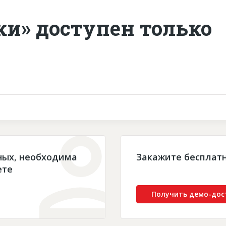
ки» доступен только
ных, необходима
Закажите бесплат
ете
Получить демо-дос