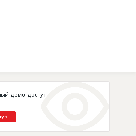
Контакты
ный демо-доступ
туп