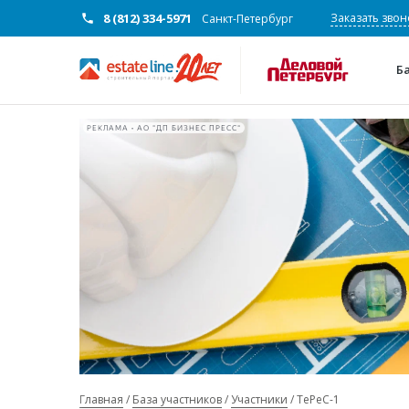
8 (812) 334-5971
Заказать звон
Санкт-Петербург
Б
РЕКЛАМА • АО "ДП БИЗНЕС ПРЕСС"
Главная
База участников
Участники
ТеРеС-1