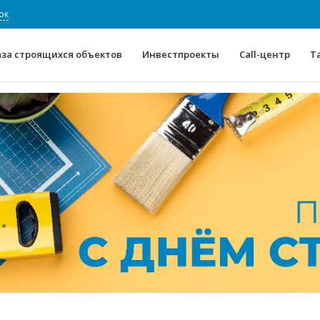
ок
аза строящихся объектов
Инвестпроекты
Call-центр
Т
О проекте
Конкурентные преимуще
Отзывы
Горячие объек
Глоссарий
Новости