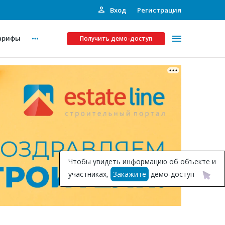
Вход
Регистрация
арифы
Получить демо-доступ
Платные услуги
ства
Рекламодателям
Call-центр
Инвестпроекты
ты
Чтобы увидеть информацию об объекте и
Подписка на Базу
участниках,
Закажите
демо-доступ
Пресс-релизы
Правила работы