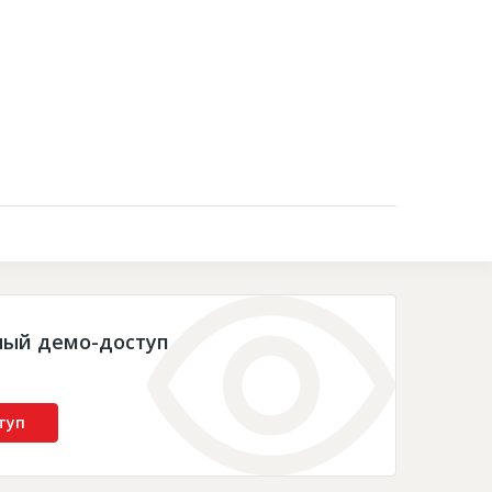
Контакты
ный демо-доступ
туп