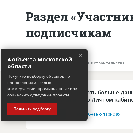
Раздел «Участни
подписчикам
×
4 объекта Московской
Описание объекта
Участие в строительстве
области
Получите подборку объектов по
направлениям: жилые,
коммерческие, промышленные или
Чтобы просматривать больше дан
социально-культурные проекты.
платная подписка в Личном кабин
Получить подборку
Войти
Подробнее о тарифах