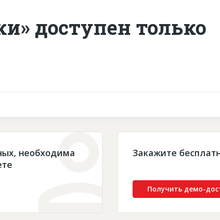
ки» доступен только
ных, необходима
Закажите бесплат
ете
Получить демо-дос