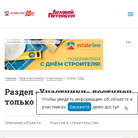
РЕКЛАМА • АО "ДП БИЗНЕС ПРЕСС"
Главная
База участников
Участники
Олипс ОДЦ
О проекте
Раздел «Участники» доступен
Горячие объекты
Чтобы увидеть информацию об объекте и
только подписчикам
участниках,
Закажите
демо-доступ
База строящихся объектов
Инвестпроекты
Описание объекта
Участие в строительстве
Глоссарий