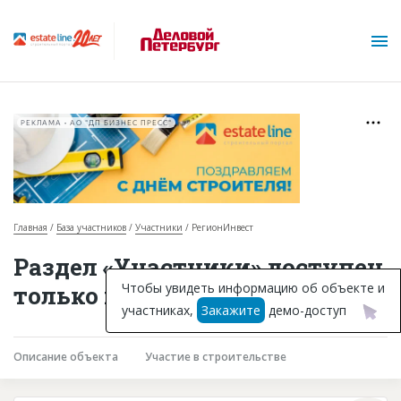
РЕКЛАМА • АО "ДП БИЗНЕС ПРЕСС"
Главная
База участников
Участники
РегионИнвест
О проекте
Раздел «Участники» доступен
Горячие объекты
Чтобы увидеть информацию об объекте и
только подписчикам
участниках,
Закажите
демо-доступ
База строящихся объектов
Инвестпроекты
Описание объекта
Участие в строительстве
Глоссарий