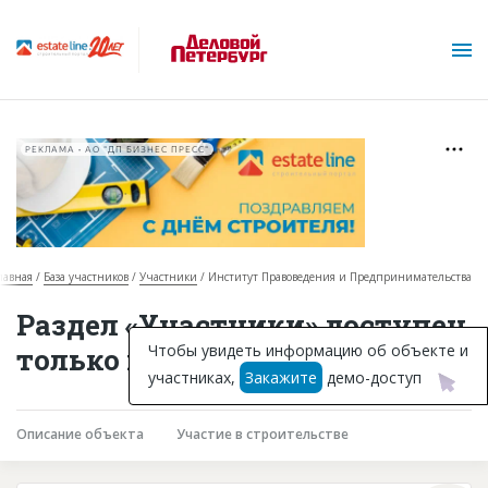
РЕКЛАМА • АО "ДП БИЗНЕС ПРЕСС"
лавная
База участников
Участники
Институт Правоведения и Предпринимательства
О проекте
Раздел «Участники» доступен
Горячие объекты
Чтобы увидеть информацию об объекте и
только подписчикам
участниках,
Закажите
демо-доступ
База строящихся объектов
Инвестпроекты
Описание объекта
Участие в строительстве
Глоссарий