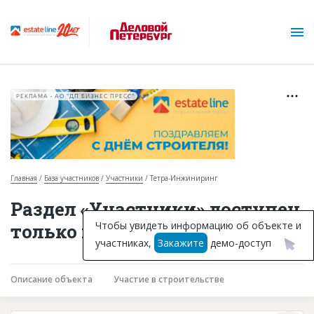
РЕКЛАМА • АО "ДП БИЗНЕС ПРЕСС"
Главная
База участников
Участники
Тетра-Инжиниринг
О проекте
Раздел «Участники» доступен
Горячие объекты
Чтобы увидеть информацию об объекте и
только подписчикам
участниках,
Закажите
демо-доступ
База строящихся объектов
Инвестпроекты
Описание объекта
Участие в строительстве
Глоссарий