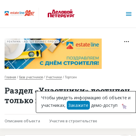
РЕКЛАМА • АО "ДП БИЗНЕС ПРЕСС"
Главная
База участников
Участники
Торгсин
О проекте
Раздел «Участники» доступен
Горячие объекты
Чтобы увидеть информацию об объекте и
только подписчикам
участниках,
Закажите
демо-доступ
База строящихся объектов
Инвестпроекты
Описание объекта
Участие в строительстве
Глоссарий