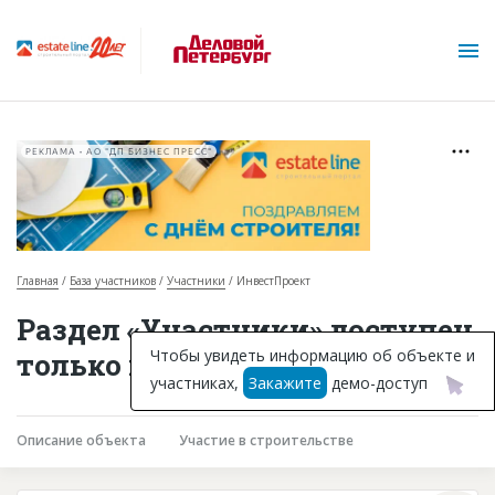
РЕКЛАМА • АО "ДП БИЗНЕС ПРЕСС"
Главная
База участников
Участники
ИнвестПроект
О проекте
Раздел «Участники» доступен
Горячие объекты
Чтобы увидеть информацию об объекте и
только подписчикам
участниках,
Закажите
демо-доступ
База строящихся объектов
Инвестпроекты
Описание объекта
Участие в строительстве
Глоссарий