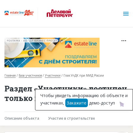
РЕКЛАМА • АО "ДП БИЗНЕС ПРЕСС"
Главная
База участников
Участники
Глав УпДК при МИД России
О проекте
Раздел «Участники» доступен
Горячие объекты
Чтобы увидеть информацию об объекте и
только подписчикам
участниках,
Закажите
демо-доступ
База строящихся объектов
Инвестпроекты
Описание объекта
Участие в строительстве
Глоссарий