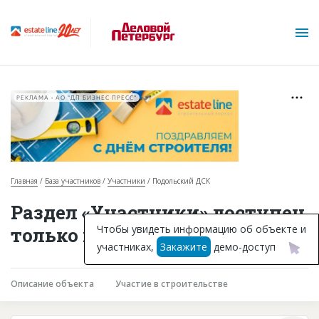
РЕКЛАМА • АО "ДП БИЗНЕС ПРЕСС"
Главная
База участников
Участники
Подольский ДСК
О проекте
Раздел «Участники» доступен
Горячие объекты
Чтобы увидеть информацию об объекте и
только подписчикам
участниках,
Закажите
демо-доступ
База строящихся объектов
Инвестпроекты
Описание объекта
Участие в строительстве
Глоссарий