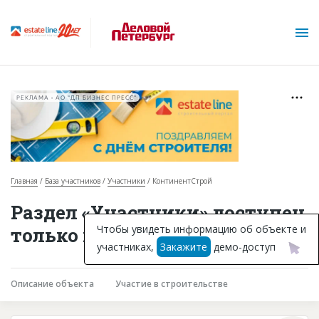
РЕКЛАМА • АО "ДП БИЗНЕС ПРЕСС"
Главная
База участников
Участники
КонтинентСтрой
О проекте
Раздел «Участники» доступен
Горячие объекты
Чтобы увидеть информацию об объекте и
только подписчикам
участниках,
Закажите
демо-доступ
База строящихся объектов
Инвестпроекты
Описание объекта
Участие в строительстве
Глоссарий