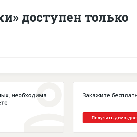
ки» доступен только
ных, необходима
Закажите бесплат
ете
Получить демо-дос