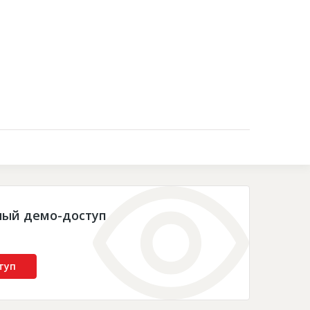
Контакты
ный демо-доступ
туп