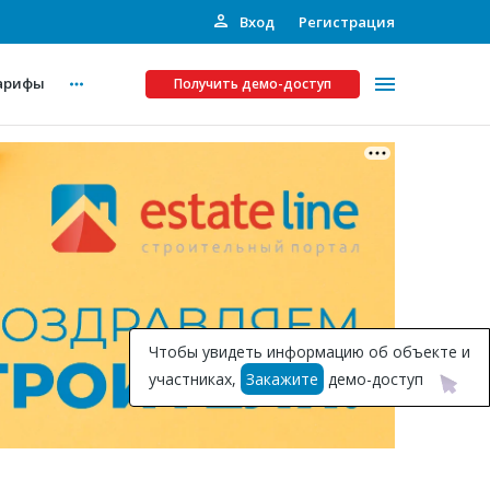
Вход
Регистрация
арифы
Получить демо-доступ
Платные услуги
ства
Рекламодателям
Call-центр
Инвестпроекты
ты
Чтобы увидеть информацию об объекте и
Подписка на Базу
участниках,
Закажите
демо-доступ
Пресс-релизы
Правила работы