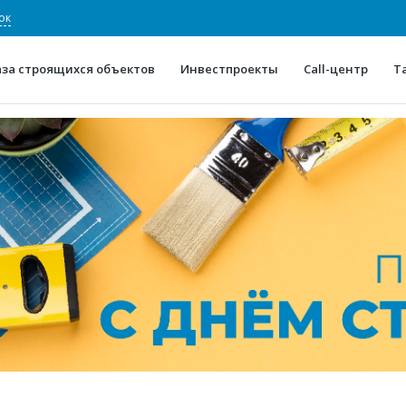
ок
аза строящихся объектов
Инвестпроекты
Call-центр
Т
О проекте
Конкурентные преимуще
Отзывы
Горячие объек
Глоссарий
Новости