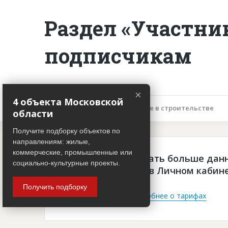
Раздел «Участни
подписчикам
×
4 объекта Московской
Описание объекта
Участие в строительстве
области
Получите подборку объектов по
направлениям: жилые,
коммерческие, промышленные или
Чтобы просматривать больше дан
социально-культурные проекты.
платная подписка в Личном кабин
Получить подборку
Войти
Подробнее о тарифах