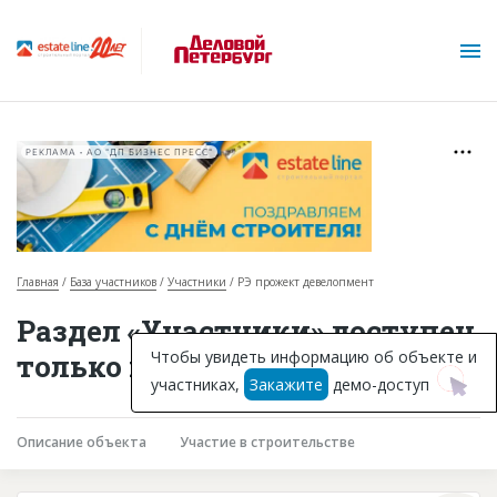
РЕКЛАМА • АО "ДП БИЗНЕС ПРЕСС"
Главная
База участников
Участники
РЭ прожект девелопмент
О проекте
Раздел «Участники» доступен
Горячие объекты
Чтобы увидеть информацию об объекте и
только подписчикам
участниках,
Закажите
демо-доступ
База строящихся объектов
Инвестпроекты
Описание объекта
Участие в строительстве
Глоссарий