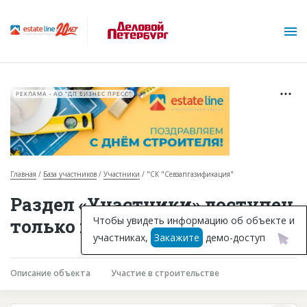
РЕКЛАМА • АО "ДП БИЗНЕС ПРЕСС"
Главная
База участников
Участники
"СК "Севзапгазификация"
О проекте
Раздел «Участники» доступен
Горячие объекты
Чтобы увидеть информацию об объекте и
только подписчикам
участниках,
Закажите
демо-доступ
База строящихся объектов
Инвестпроекты
Описание объекта
Участие в строительстве
Глоссарий