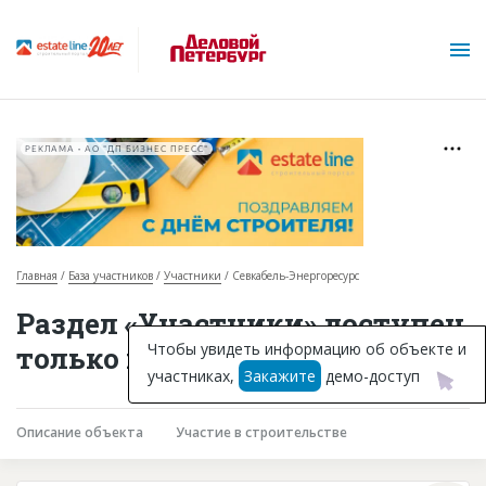
РЕКЛАМА • АО "ДП БИЗНЕС ПРЕСС"
Главная
База участников
Участники
Севкабель-Энергоресурс
О проекте
Раздел «Участники» доступен
Горячие объекты
Чтобы увидеть информацию об объекте и
только подписчикам
участниках,
Закажите
демо-доступ
База строящихся объектов
Инвестпроекты
Описание объекта
Участие в строительстве
Глоссарий