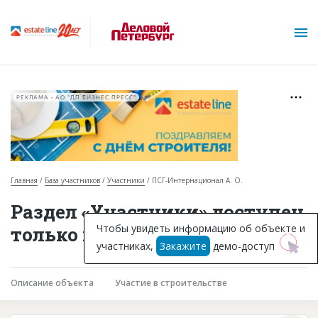
РЕКЛАМА • АО "ДП БИЗНЕС ПРЕСС"
Главная
База участников
Участники
ПСГ-Интернационал А. О.
О проекте
Раздел «Участники» доступен
Горячие объекты
Чтобы увидеть информацию об объекте и
только подписчикам
участниках,
Закажите
демо-доступ
База строящихся объектов
Инвестпроекты
Описание объекта
Участие в строительстве
Глоссарий