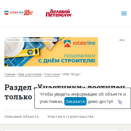
РЕКЛАМА • АО "ДП БИЗНЕС ПРЕСС"
Главная
База участников
Участники
НПФ "Ретро"
О проекте
Раздел «Участники» доступен
Горячие объекты
Чтобы увидеть информацию об объекте и
только подписчикам
участниках,
Закажите
демо-доступ
База строящихся объектов
Инвестпроекты
Описание объекта
Участие в строительстве
Глоссарий