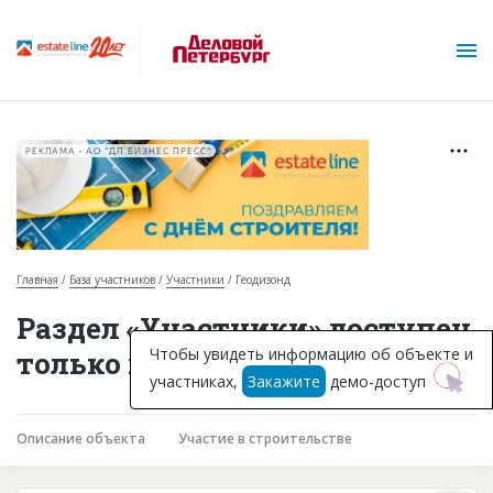
РЕКЛАМА • АО "ДП БИЗНЕС ПРЕСС"
Главная
База участников
Участники
Геодизонд
О проекте
Раздел «Участники» доступен
Горячие объекты
Чтобы увидеть информацию об объекте и
только подписчикам
участниках,
Закажите
демо-доступ
База строящихся объектов
Инвестпроекты
Описание объекта
Участие в строительстве
Глоссарий