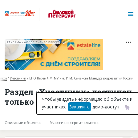
РЕКЛАМА • АО "ДП БИЗНЕС ПРЕСС"
ников
Участники
ВПО Первый МГМУ им. И.М. Сеченова Минздравсоцразвития России
О проекте
Раздел «Участники» доступен
Горячие объекты
Чтобы увидеть информацию об объекте и
только подписчикам
участниках,
Закажите
демо-доступ
База строящихся объектов
Инвестпроекты
Описание объекта
Участие в строительстве
Глоссарий