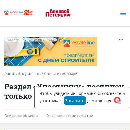
РЕКЛАМА • АО "ДП БИЗНЕС ПРЕСС"
Главная
База участников
Участники
АБ "Старт!"
О проекте
Раздел «Участники» доступен
Горячие объекты
Чтобы увидеть информацию об объекте и
только подписчикам
участниках,
Закажите
демо-доступ
База строящихся объектов
Инвестпроекты
Описание объекта
Участие в строительстве
Глоссарий