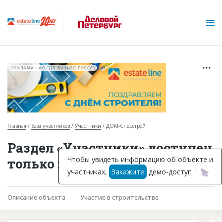
РЕКЛАМА • АО "ДП БИЗНЕС ПРЕСС"
Главная
База участников
Участники
ДОМ-Спецстрой
О проекте
Раздел «Участники» доступен
Горячие объекты
Чтобы увидеть информацию об объекте и
только подписчикам
участниках,
Закажите
демо-доступ
База строящихся объектов
Инвестпроекты
Описание объекта
Участие в строительстве
Глоссарий