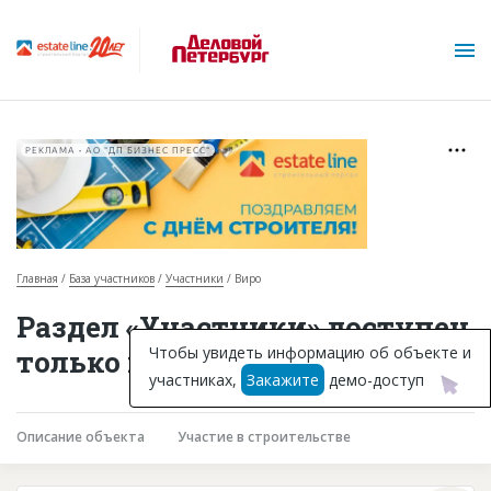
РЕКЛАМА • АО "ДП БИЗНЕС ПРЕСС"
Главная
База участников
Участники
Виро
О проекте
Раздел «Участники» доступен
Горячие объекты
Чтобы увидеть информацию об объекте и
только подписчикам
участниках,
Закажите
демо-доступ
База строящихся объектов
Инвестпроекты
Описание объекта
Участие в строительстве
Глоссарий