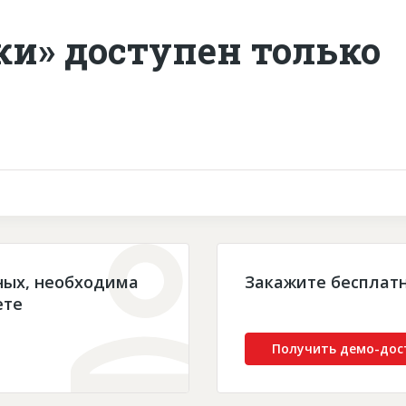
ки» доступен только
ных, необходима
Закажите бесплат
ете
Получить демо-дос