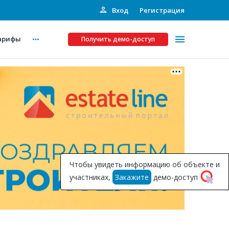
Вход
Регистрация
арифы
Получить демо-доступ
Платные услуги
ства
Рекламодателям
Call-центр
Инвестпроекты
ты
Чтобы увидеть информацию об объекте и
Подписка на Базу
участниках,
Закажите
демо-доступ
Пресс-релизы
Правила работы