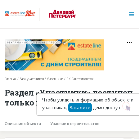
РЕКЛАМА • АО "ДП БИЗНЕС ПРЕСС"
Главная
База участников
Участники
ПК Сантехмонтаж
О проекте
Раздел «Участники» доступен
Горячие объекты
Чтобы увидеть информацию об объекте и
только подписчикам
участниках,
Закажите
демо-доступ
База строящихся объектов
Инвестпроекты
Описание объекта
Участие в строительстве
Глоссарий