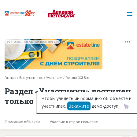
РЕКЛАМА • АО "ДП БИЗНЕС ПРЕСС"
Главная
База участников
Участники
"Альянс XXI Век"
О проекте
Раздел «Участники» доступен
Горячие объекты
Чтобы увидеть информацию об объекте и
только подписчикам
участниках,
Закажите
демо-доступ
База строящихся объектов
Инвестпроекты
Описание объекта
Участие в строительстве
Глоссарий