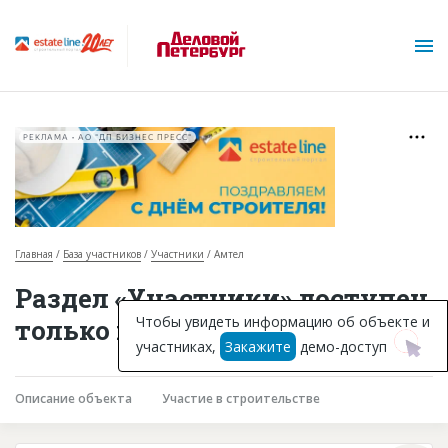
РЕКЛАМА • АО "ДП БИЗНЕС ПРЕСС"
Главная
База участников
Участники
Амтел
О проекте
Раздел «Участники» доступен
Горячие объекты
Чтобы увидеть информацию об объекте и
только подписчикам
участниках,
Закажите
демо-доступ
База строящихся объектов
Инвестпроекты
Описание объекта
Участие в строительстве
Глоссарий